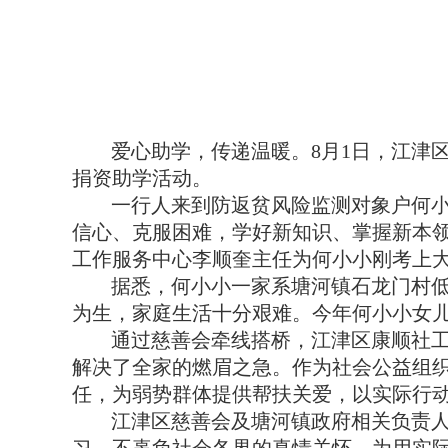
爱心助学，传递温暖。
8月1日，
江津
捐资助学活动。
一行人来到防返贫风险监测对象户
何
信心、克服困难，学好新知识、掌握新本
工作服务中心李顺奎主任为
何小小
刚考上
据悉，
何小小
一家系塘河镇石龙门村
为生，家庭生活十分艰难。今年
何小小
女
通过
慈善会
牵线搭桥，江津区康顺社
解决
了全家的
燃眉之急。作为社会公益组
任，为弱势群体提供帮扶关爱，以实际行
江津
区慈善会
及
塘河镇
政府
相关负责