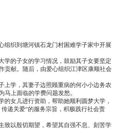
心组织到塘河镇石龙门村困难学子家中开展
大学的子女的学习情况，鼓励其子女要坚定
作贡献。随后，由爱心组织江津区康顺社会
子上学，其妻子边照顾重病的
何小小
边务农
为马上面临的学费
问题
发愁。
学的女儿进行资助，
帮助
她
顺利
圆梦
大学，
、传递关爱”的服务宗旨，积极践行社会责
生致以殷切期望，希望其自强不息、刻苦学