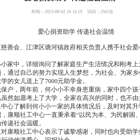
时间：2023-08-02 16:14:19 访问：
2565
次
爱心捐资助学 传递社会温情
区慈善会、
江津区
塘河镇
政府
相关负责人携手社会爱
小小
家中，详细询问了解家庭生产生活情况和刚考上
领，通过自己的努力实现人生梦想，为社会、为家乡
大学的女儿送上了
7000元助学金。
低保户，两年前，
何小小
不幸身患重病，家中四个孩
儿虽然如愿考上了大学，全家在高兴的同时，也不由
工中心了解到
何小小
一家
的具体情况后，及时对其升
织，康顺社工中心一直秉承着
“以民为本、为民解困
动传递社会温暖。
人对康顺社工中心表示了诚挚感谢，同时也向受助学